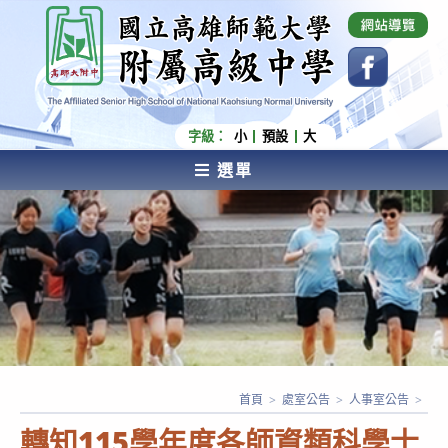
跳
國立高雄師範大學附屬高級中學 Affiliated Senior
High School of National Kaohsiung Normal
轉
University
至
主
要
內
字級：
小
預設
大
容
選單
AFFILIATED SENIOR HIGH SCHOOL OF NATIONAL
KAOHSIUNG NORMAL UNIVERSITY
首頁
>
處室公告
>
人事室公告
>
轉知115學年度各師資類科學士