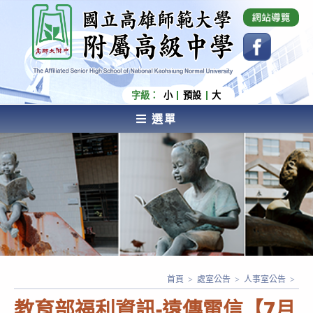
跳
國立高雄師範大學附屬高級中學 Affiliated Senior
High School of National Kaohsiung Normal
轉
University
至
主
要
內
字級：
小
預設
大
容
選單
AFFILIATED SENIOR HIGH SCHOOL OF NATIONAL
KAOHSIUNG NORMAL UNIVERSITY
首頁
>
處室公告
>
人事室公告
>
教育部福利資訊-遠傳電信【7月