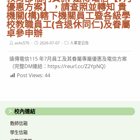
優惠方案】，請查照並轉知 貴
機關(構)轄下機關員工暨各級學
校教職員工(含退休同仁)及眷屬
卓參申辦
Post
Post
Post
ashs570
2026-07-07
人事室公告
author:
published:
category:
遠傳電信115 年7月員工及其眷屬專屬優惠及電信方案
（完整DM連結：https://reurl.cc/Z2YpNQ）
Post Views:
44
校內連結
教師信箱
學生信箱