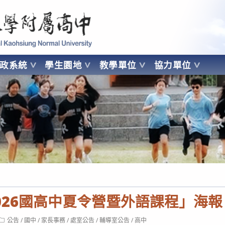
 Kaohsiung Normal University
行政系統
學生園地
教學單位
協力單位
OHSIUNG NORMAL UNIVERSITY
026國高中夏令營暨外語課程」海報
Post
公告
/
國中
/
家長事務
/
處室公告
/
輔導室公告
/
高中