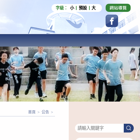
字級：
小
預設
大
首頁
>
公告
>
搜尋
搜
尋