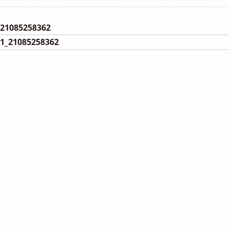
category:
1085258362
_21085258362