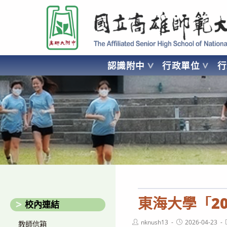
跳
國立高雄師範大學附屬高級中學 Affiliated Senior High School of National
轉
至
主
要
認識附中
行政單位
內
容
AFFILIATED SENIOR HIGH SCHOOL OF NATIONAL KA
東海大學「2
校內連結
Post
Post
nknush13
2026-04-23
教師信箱