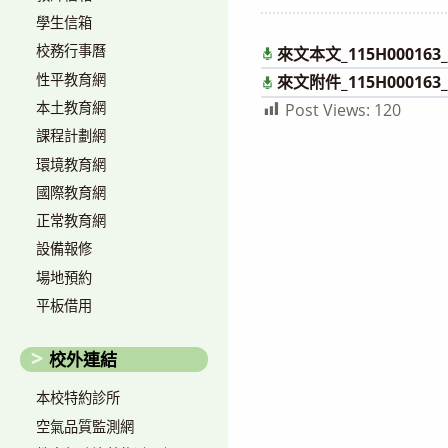
author:
published:
學生信箱
校務行事曆
來文本文_115H000163_2
性平教育網
來文附件_115H000163_1
本土教育網
Post Views:
120
課程計劃網
環境教育網
國際教育網
正常教育網
設備報修
場地預約
平板借用
校外連結
本校特約診所
空氣品質監測網