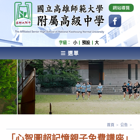
跳
國立高雄師範大學附屬高級中學 Affiliated Senior
High School of National Kaohsiung Normal
轉
University
至
主
要
內
字級：
小
預設
大
容
選單
AFFILIATED SENIOR HIGH SCHOOL OF NATIONAL
KAOHSIUNG NORMAL UNIVERSITY
首頁
>
公告
>
「心智圖超記憶親子免費講座」