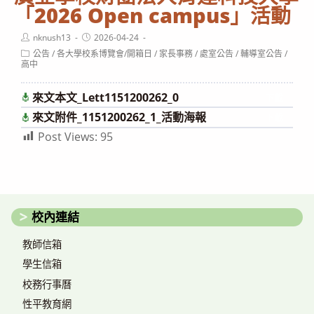
「2026 Open campus」活動
Post
Post
nknush13
2026-04-24
author:
published:
Post
公告
/
各大學校系博覽會/開箱日
/
家長事務
/
處室公告
/
輔導室公告
/
category:
高中
來文本文_Lett1151200262_0
下載
來文附件_1151200262_1_活動海報
下載
Post Views:
95
校內連結
教師信箱
學生信箱
校務行事曆
性平教育網