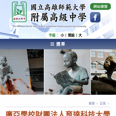
跳
國立高雄師範大學附屬高級中學 Affiliated Senior
High School of National Kaohsiung Normal
轉
University
至
主
要
內
字級：
小
預設
大
容
選單
AFFILIATED SENIOR HIGH SCHOOL OF NATIONAL
KAOHSIUNG NORMAL UNIVERSITY
首頁
>
公告
>
廣亞學校財團法人育達科技大學