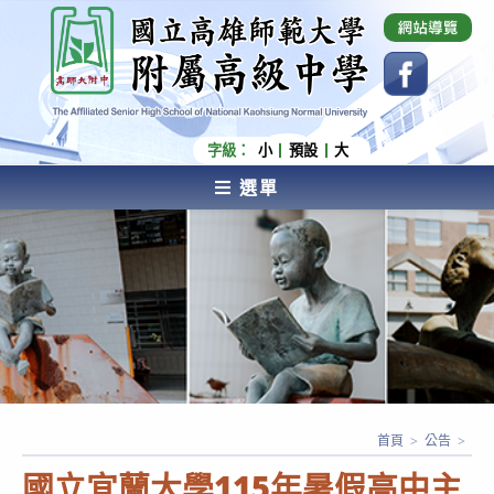
跳
國立高雄師範大學附屬高級中學 Affiliated Senior
High School of National Kaohsiung Normal
轉
University
至
主
要
內
字級：
小
預設
大
容
選單
AFFILIATED SENIOR HIGH SCHOOL OF NATIONAL
KAOHSIUNG NORMAL UNIVERSITY
首頁
>
公告
>
國立宜蘭大學115年暑假高中主