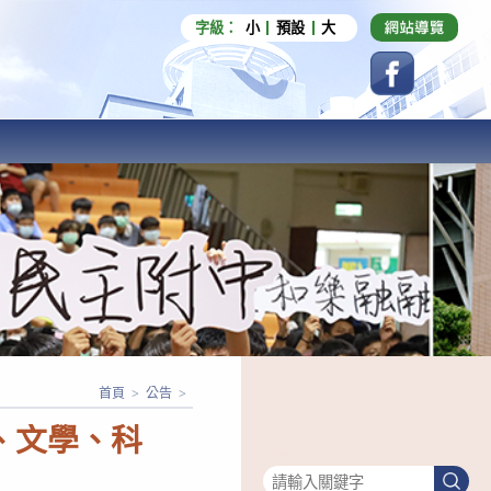
字級：
小
預設
大
首頁
>
公告
>
、文學、科
搜尋
搜
尋