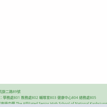
凱旋二路89號
碼：學務處801 教務處802 輔導室803 健康中心804 總務處805
e Affiliated Senior High School of National Kaohsiung N