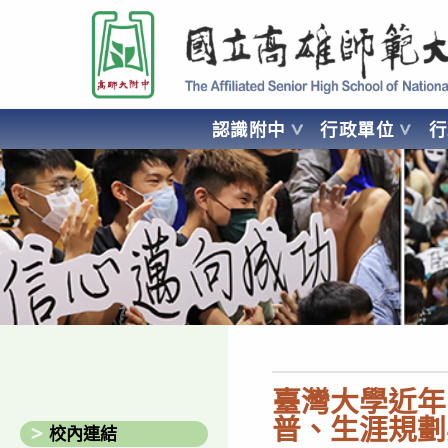
跳
國立高雄師範大學附屬高級中學 Affiliated Senior High School of National
轉
至
主
要
認識附中
行政單位
內
容
AFFILIATED SENIOR HIGH SCHOOL OF NATIONAL KA
臺灣大學近年
普、生涯規劃
校內連結