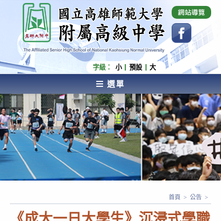
跳
國立高雄師範大學附屬高級中學 Affiliated Senior
High School of National Kaohsiung Normal
轉
University
至
主
要
內
字級：
小
預設
大
容
選單
AFFILIATED SENIOR HIGH SCHOOL OF NATIONAL
KAOHSIUNG NORMAL UNIVERSITY
首頁
>
公告
>
《成大一日大學生》沉浸式學職