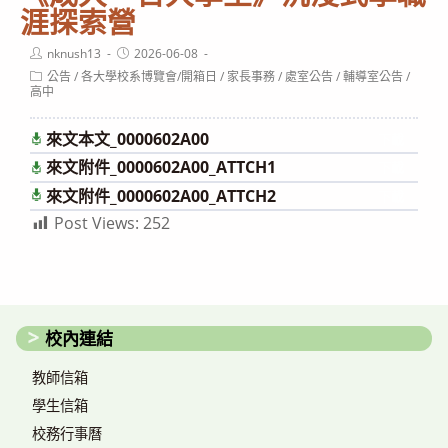
涯探索營
Post
Post
nknush13
2026-06-08
author:
published:
Post
公告
/
各大學校系博覽會/開箱日
/
家長事務
/
處室公告
/
輔導室公告
/
category:
高中
來文本文_0000602A00
下載
來文附件_0000602A00_ATTCH1
下載
來文附件_0000602A00_ATTCH2
下載
Post Views:
252
校內連結
教師信箱
學生信箱
校務行事曆