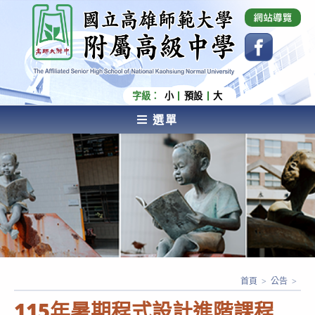
跳
國立高雄師範大學附屬高級中學 Affiliated Senior
High School of National Kaohsiung Normal
轉
University
至
主
要
內
字級：
小
預設
大
容
選單
AFFILIATED SENIOR HIGH SCHOOL OF NATIONAL
KAOHSIUNG NORMAL UNIVERSITY
首頁
>
公告
>
115年暑期程式設計進階課程