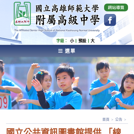
跳
國立高雄師範大學附屬高級中學 Affiliated Senior
High School of National Kaohsiung Normal
轉
University
至
主
要
內
字級：
小
預設
大
容
選單
AFFILIATED SENIOR HIGH SCHOOL OF NATIONAL
KAOHSIUNG NORMAL UNIVERSITY
首頁
>
公告
>
國立公共資訊圖書館提供 「線