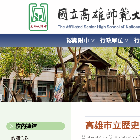
跳
國立高雄師範大學附屬高級中學 Affiliated Senior High School of National
轉
至
主
要
認識附中
行政單位
內
容
AFFILIATED SENIOR HIGH SCHOOL OF NATIONAL KA
高雄市立歷史
校內連結
Post
Post
nknush45
2026-06-15
教師信箱