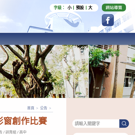
字級：
小
預設
大
首頁
>
公告
>
搜尋
影窗創作比賽
搜
尋
告
/
訓育組
/
高中