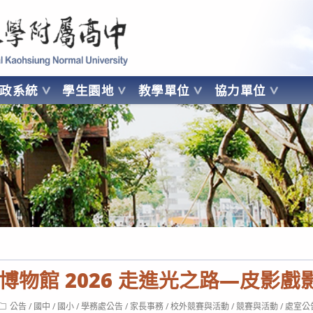
 Kaohsiung Normal University
行政系統
學生園地
教學單位
協力單位
OHSIUNG NORMAL UNIVERSITY
博物館 2026 走進光之路—皮影戲
Post
公告
/
國中
/
國小
/
學務處公告
/
家長事務
/
校外競賽與活動
/
競賽與活動
/
處室公