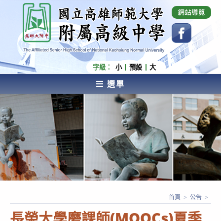
跳
國立高雄師範大學附屬高級中學 Affiliated Senior
High School of National Kaohsiung Normal
轉
University
至
主
要
內
字級：
小
預設
大
容
選單
AFFILIATED SENIOR HIGH SCHOOL OF NATIONAL
KAOHSIUNG NORMAL UNIVERSITY
首頁
>
公告
>
長榮大學磨課師(MOOCs)夏季