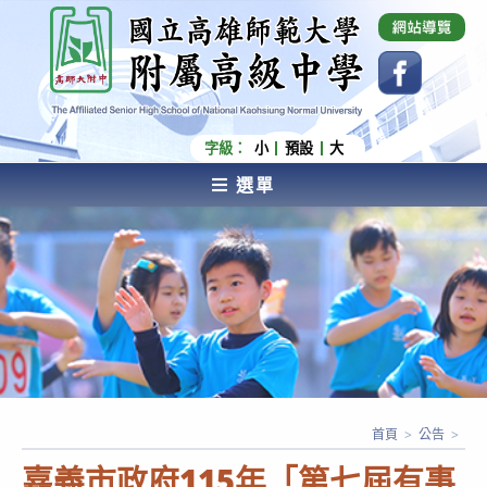
跳
國立高雄師範大學附屬高級中學 Affiliated Senior
High School of National Kaohsiung Normal
轉
University
至
主
要
內
字級：
小
預設
大
容
選單
AFFILIATED SENIOR HIGH SCHOOL OF NATIONAL
KAOHSIUNG NORMAL UNIVERSITY
首頁
>
公告
>
嘉義市政府115年「第七屆有事