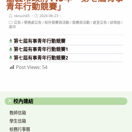
青年行動競賽」
Post
Post
nknush45
2026-06-23
author:
published:
Post
公告
/
學務處公告
/
校外競賽與活動
/
競賽與活動
/
處室公告
/
訓育組
/
category:
高中
第七屆有事青年行動競賽
下載
第七屆有事青年行動競賽1
下載
第七屆有事青年行動競賽2
下載
Post Views:
54
校內連結
教師信箱
學生信箱
校務行事曆