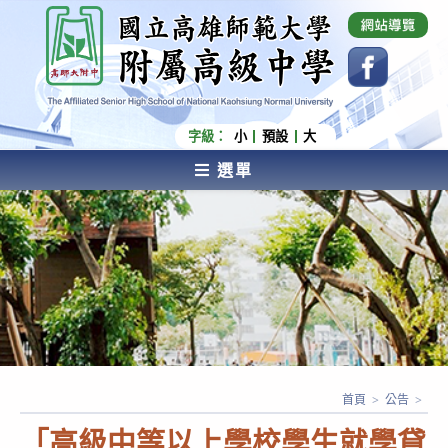
跳
國立高雄師範大學附屬高級中學 Affiliated Senior
High School of National Kaohsiung Normal
轉
University
至
主
要
內
字級：
小
預設
大
容
選單
AFFILIATED SENIOR HIGH SCHOOL OF NATIONAL
KAOHSIUNG NORMAL UNIVERSITY
首頁
>
公告
>
「高級中等以上學校學生就學貸