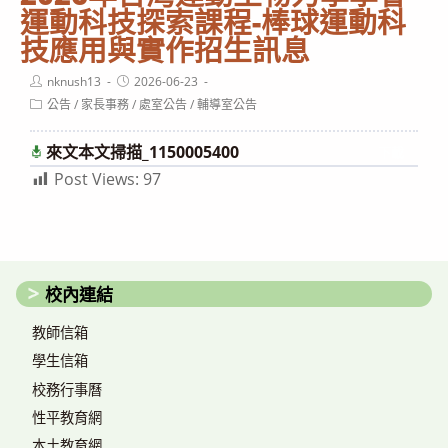
運動科技探索課程-棒球運動科
技應用與實作招生訊息
Post
Post
nknush13
2026-06-23
author:
published:
Post
公告
/
家長事務
/
處室公告
/
輔導室公告
category:
來文本文掃描_1150005400
下載
Post Views:
97
校內連結
教師信箱
學生信箱
校務行事曆
性平教育網
本土教育網