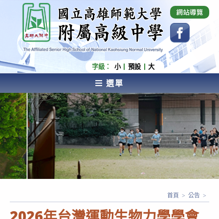
跳
國立高雄師範大學附屬高級中學 Affiliated Senior
High School of National Kaohsiung Normal
轉
University
至
主
要
內
字級：
小
預設
大
容
選單
AFFILIATED SENIOR HIGH SCHOOL OF NATIONAL
KAOHSIUNG NORMAL UNIVERSITY
首頁
>
公告
>
2026年台灣運動生物力學學會