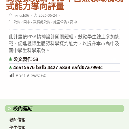
式能力導向評量
Post
Post
nknush36
2026-06-24
author:
published:
Post
公告
/
國中
/
教務處公告
/
處室公告
/
高中
category:
此計畫依PISA精神設計闖關題組，鼓勵學生線上參加挑
戰，促進親師生體認科學探究能力，以提升本市高中及
國中學生科學素養。
公文製作-53
下載
4ea15a76-b3fb-4427-a8a4-eafd07a7993c
下載
Post Views:
60
校內連結
教師信箱
學生信箱