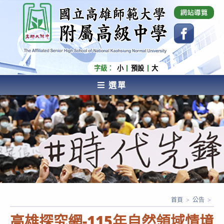
跳
國立高雄師範大學附屬高級中學 Affiliated Senior
High School of National Kaohsiung Normal
轉
University
至
主
要
內
字級：
小
預設
大
容
選單
AFFILIATED SENIOR HIGH SCHOOL OF NATIONAL
KAOHSIUNG NORMAL UNIVERSITY
首頁
>
公告
>
高雄探究網-115年自然領域情境