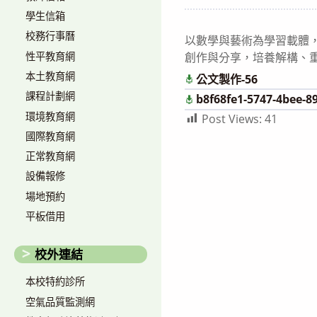
author:
published:
學生信箱
校務行事曆
以數學與藝術為學習載體
性平教育網
創作與分享，培養解構、
本土教育網
公文製作-56
課程計劃網
b8f68fe1-5747-4bee-8
環境教育網
Post Views:
41
國際教育網
正常教育網
設備報修
場地預約
平板借用
校外連結
本校特約診所
空氣品質監測網