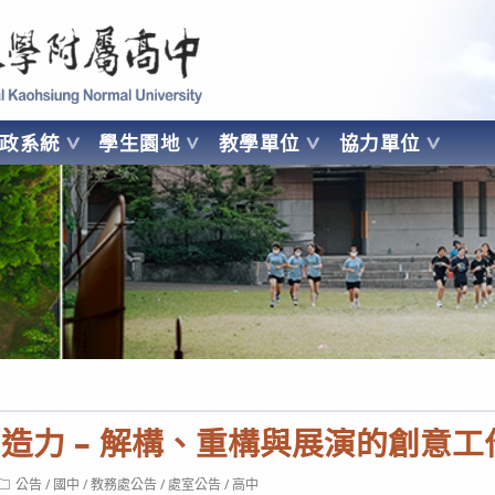
 Kaohsiung Normal University
行政系統
學生園地
教學單位
協力單位
OHSIUNG NORMAL UNIVERSITY
創造力 – 解構、重構與展演的創意工
Post
公告
/
國中
/
教務處公告
/
處室公告
/
高中