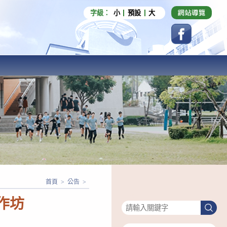
字級：
小
預設
大
首頁
>
公告
>
搜尋
作坊
搜
尋