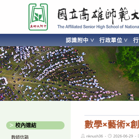
跳
國立高雄師範大學附屬高級中學 Affiliated Senior High School of National
轉
至
主
要
認識附中
行政單位
內
容
AFFILIATED SENIOR HIGH SCHOOL OF NATIONAL KA
數學×藝術×
校內連結
Post
Post
nknush36
2026-06-29
教師信箱