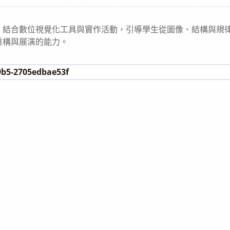
category:
，結合數位視覺化工具與實作活動，引導學生從圖像、結構與規
重構與展演的能力。
9b5-2705edbae53f