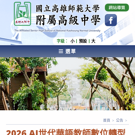
跳
國立高雄師範大學附屬高級中學 Affiliated Senior
High School of National Kaohsiung Normal
轉
University
至
主
要
內
字級：
小
預設
大
容
選單
AFFILIATED SENIOR HIGH SCHOOL OF NATIONAL
KAOHSIUNG NORMAL UNIVERSITY
首頁
>
公告
>
2026 AI世代華語教師數位轉型