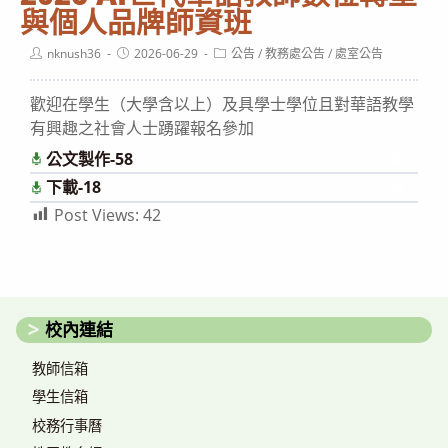
與個人品牌師資班
Post
Post
Post
nknush36
2026-06-29
公告
/
教務處公告
/
處室公告
author:
published:
category:
歡迎在學生（大學含以上）及具學士學位且對華語教學
有興趣之社會人士踴躍報名參加
公文製作-58
下載
下載-18
下載
Post Views:
42
校內連結
教師信箱
學生信箱
校務行事曆