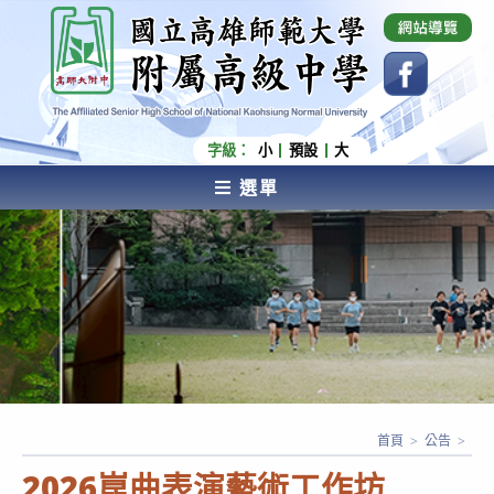
跳
國立高雄師範大學附屬高級中學 Affiliated Senior
High School of National Kaohsiung Normal
轉
University
至
主
要
內
字級：
小
預設
大
容
選單
AFFILIATED SENIOR HIGH SCHOOL OF NATIONAL
KAOHSIUNG NORMAL UNIVERSITY
首頁
>
公告
>
2026崑曲表演藝術工作坊