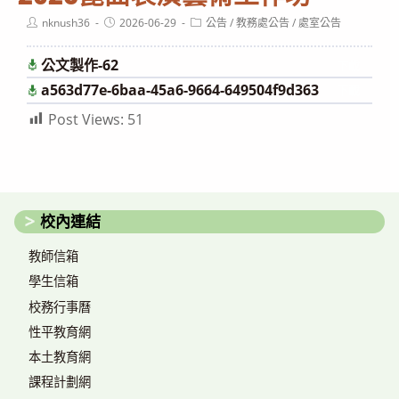
Post
Post
Post
nknush36
2026-06-29
公告
/
教務處公告
/
處室公告
author:
published:
category:
公文製作-62
下載
a563d77e-6baa-45a6-9664-649504f9d363
下載
Post Views:
51
校內連結
教師信箱
學生信箱
校務行事曆
性平教育網
本土教育網
課程計劃網