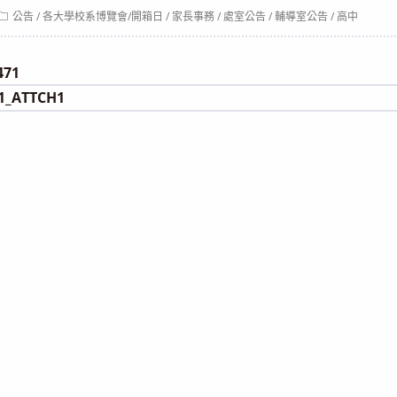
Post
公告
/
各大學校系博覽會/開箱日
/
家長事務
/
處室公告
/
輔導室公告
/
高中
category:
471
1_ATTCH1