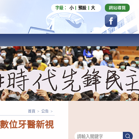
字級：
小
預設
大
首頁
>
公告
>
-數位牙醫新視
搜尋
搜
尋