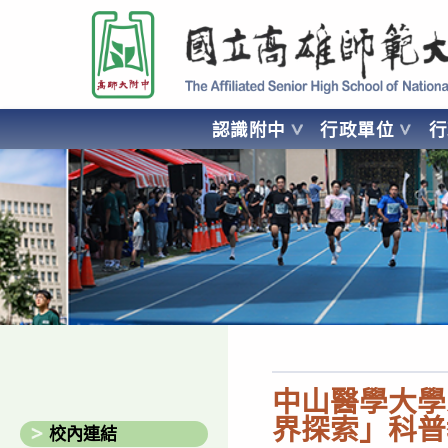
跳
國立高雄師範大學附屬高級中學 Affiliated Senior High School of National
轉
至
主
要
認識附中
行政單位
內
容
AFFILIATED SENIOR HIGH SCHOOL OF NATIONAL KA
中山醫學大學
界探索」科普
校內連結