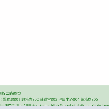
凱旋二路89號
碼：學務處801 教務處802 輔導室803 健康中心804 總務處805
e Affiliated Senior High School of National Kaohsiung N