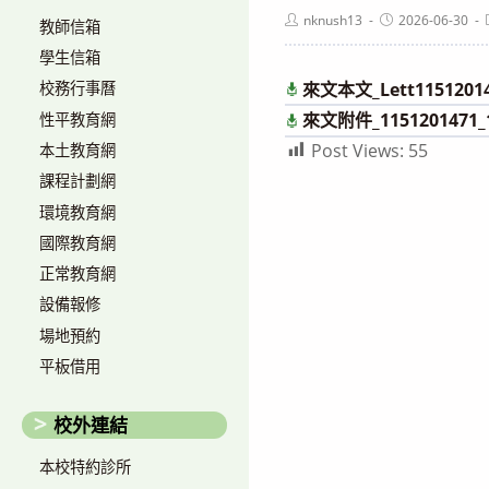
Post
Post
nknush13
2026-06-30
教師信箱
author:
published:
學生信箱
來文本文_Lett1151201
校務行事曆
來文附件_1151201471_
性平教育網
Post Views:
55
本土教育網
課程計劃網
環境教育網
國際教育網
正常教育網
設備報修
場地預約
平板借用
校外連結
本校特約診所