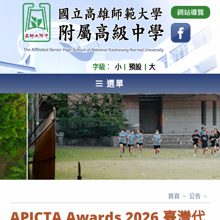
跳
國立高雄師範大學附屬高級中學 Affiliated Senior
High School of National Kaohsiung Normal
轉
University
至
主
要
內
字級：
小
預設
大
容
選單
AFFILIATED SENIOR HIGH SCHOOL OF NATIONAL
KAOHSIUNG NORMAL UNIVERSITY
首頁
>
公告
>
APICTA Awards 2026 臺灣代