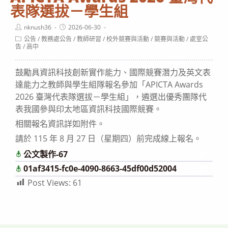
表隊選拔－學生組
Post
Post
nknush36
2026-06-30
author:
published:
Post
公告
/
教務處公告
/
教師研習
/
校外競賽與活動
/
競賽與活動
/
處室公
category:
告
/
高中
鼓勵具資訊科技創新實作能力、國際競賽潛力及英文表
達能力之教師與學生組隊報名參加「APICTA Awards
2026 臺灣代表隊選拔－學生組」，遴選出優秀團隊代
表我國參與印太地區資訊科技國際競賽。
相關報名資訊詳如附件。
請於 115 年 8 月 27 日（星期四）前完成線上報名。
公文製作-67
下載
01af3415-fc0e-4090-8663-45df00d52004
下載
Post Views:
61