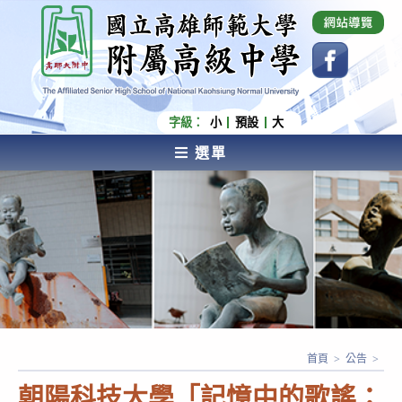
跳
國立高雄師範大學附屬高級中學 Affiliated Senior
High School of National Kaohsiung Normal
轉
University
至
主
要
內
字級：
小
預設
大
容
選單
AFFILIATED SENIOR HIGH SCHOOL OF NATIONAL
KAOHSIUNG NORMAL UNIVERSITY
首頁
>
公告
>
朝陽科技大學「記憶中的歌謠：