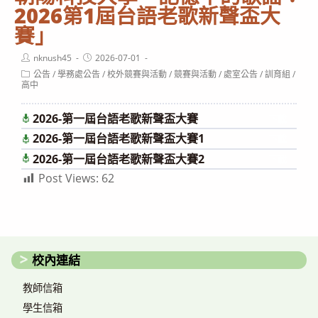
2026第1屆台語老歌新聲盃大
賽」
Post
Post
nknush45
2026-07-01
author:
published:
Post
公告
/
學務處公告
/
校外競賽與活動
/
競賽與活動
/
處室公告
/
訓育組
/
category:
高中
2026-第一屆台語老歌新聲盃大賽
下載
2026-第一屆台語老歌新聲盃大賽1
下載
2026-第一屆台語老歌新聲盃大賽2
下載
Post Views:
62
校內連結
教師信箱
學生信箱