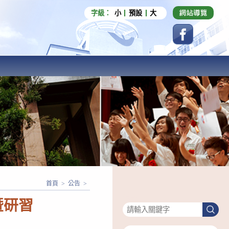
字級：
小
預設
大
首頁
>
公告
>
搜尋
暨研習
搜
尋