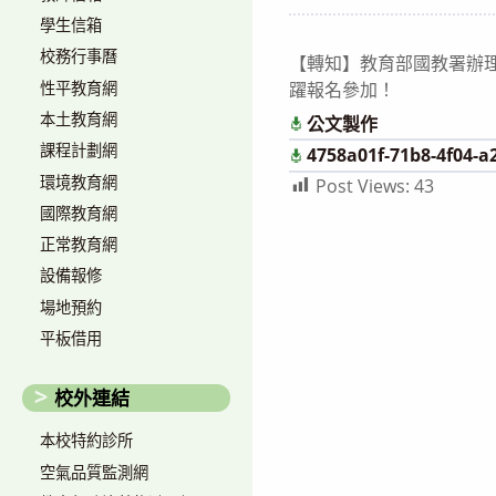
author:
published:
學生信箱
校務行事曆
【轉知】教育部國教署辦
性平教育網
躍報名參加！
本土教育網
公文製作
課程計劃網
4758a01f-71b8-4f04-a
環境教育網
Post Views:
43
國際教育網
正常教育網
設備報修
場地預約
平板借用
校外連結
本校特約診所
空氣品質監測網