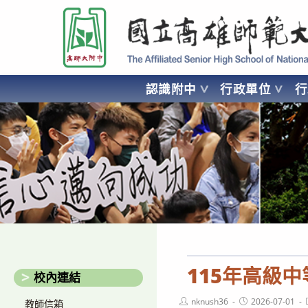
跳
國立高雄師範大學附屬高級中學 Affiliated Senior High School of National
轉
至
主
要
認識附中
行政單位
內
容
AFFILIATED SENIOR HIGH SCHOOL OF NATIONAL KA
115年高級
校內連結
Post
Post
nknush36
2026-07-01
教師信箱