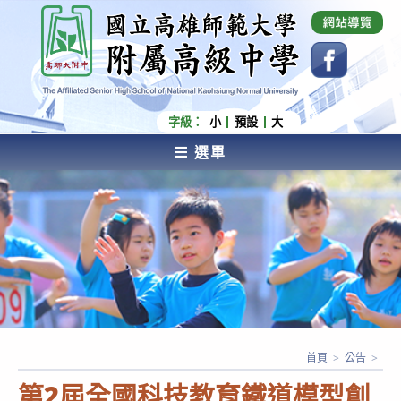
跳
國立高雄師範大學附屬高級中學 Affiliated Senior
High School of National Kaohsiung Normal
轉
University
至
主
要
內
字級：
小
預設
大
容
選單
AFFILIATED SENIOR HIGH SCHOOL OF NATIONAL
KAOHSIUNG NORMAL UNIVERSITY
首頁
>
公告
>
第2屆全國科技教育鐵道模型創