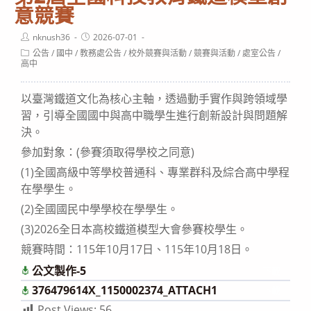
意競賽
Post
Post
nknush36
2026-07-01
author:
published:
Post
公告
/
國中
/
教務處公告
/
校外競賽與活動
/
競賽與活動
/
處室公告
/
category:
高中
以臺灣鐵道文化為核心主軸，透過動手實作與跨領域學
習，引導全國國中與高中職學生進行創新設計與問題解
決。
參加對象：(參賽須取得學校之同意)
(1)全國高級中等學校普通科、專業群科及綜合高中學程
在學學生。
(2)全國國民中學學校在學學生。
(3)2026全日本高校鐵道模型大會參賽校學生。
競賽時間：115年10月17日、115年10月18日。
公文製作-5
下載
376479614X_1150002374_ATTACH1
下載
Post Views:
56