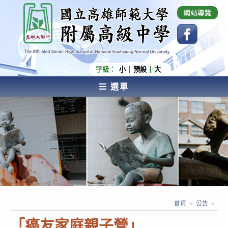
跳
國立高雄師範大學附屬高級中學 Affiliated Senior
High School of National Kaohsiung Normal
轉
University
至
主
要
內
字級：
小
預設
大
容
選單
AFFILIATED SENIOR HIGH SCHOOL OF NATIONAL
KAOHSIUNG NORMAL UNIVERSITY
首頁
>
公告
>
「癌友家庭親子營」