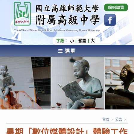
跳
國立高雄師範大學附屬高級中學 Affiliated Senior
High School of National Kaohsiung Normal
轉
University
至
主
要
內
字級：
小
預設
大
容
選單
AFFILIATED SENIOR HIGH SCHOOL OF NATIONAL
KAOHSIUNG NORMAL UNIVERSITY
首頁
>
公告
>
暑期「數位媒體設計」體驗工作