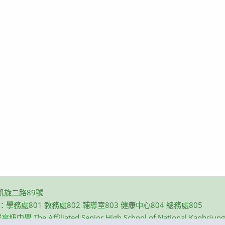
凱旋二路89號
碼：學務處801 教務處802 輔導室803 健康中心804 總務處805
e Affiliated Senior High School of National Kaohsiung N