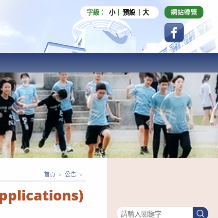
字級：
小
預設
大
首頁
>
公告
>
plications)
搜尋
搜
尋