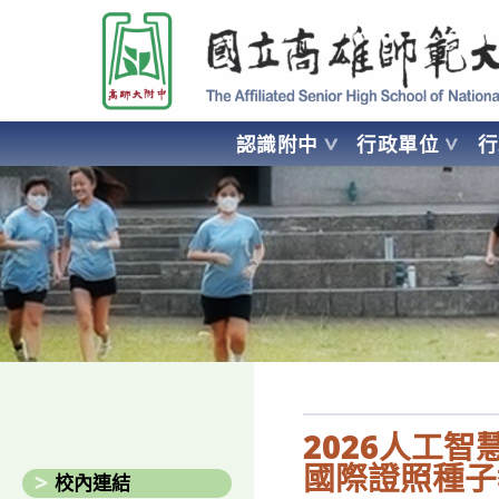
跳
國立高雄師範大學附屬高級中學 Affiliated Senior High School of National
轉
至
主
要
認識附中
行政單位
內
容
AFFILIATED SENIOR HIGH SCHOOL OF NATIONAL KA
2026人工智慧(G
國際證照種子
校內連結