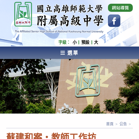
跳
國立高雄師範大學附屬高級中學 Affiliated Senior
High School of National Kaohsiung Normal
轉
University
至
主
要
內
字級：
小
預設
大
容
選單
AFFILIATED SENIOR HIGH SCHOOL OF NATIONAL
KAOHSIUNG NORMAL UNIVERSITY
首頁
>
公告
>
蘇建和案・教師工作坊