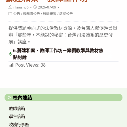
Post
Post
nknush36
2026-07-09
author:
published:
Post
公告
/
教務處公告
/
教師研習
/
處室公告
category:
提供議題導向式的法治教材資源，及台灣人權促進會舉
辦「那些年，不能說的秘密：台灣司法體系的歷史發
展」講座。
6.蘇建和案・教師工作坊－案例教學與教材焦
下
載
點討論
Post Views:
38
校內連結
教師信箱
學生信箱
校務行事曆