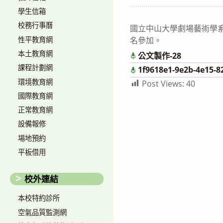
author:
published:
學生信箱
校務行事曆
國立中山大學劇場藝術學
性平教育網
名參加。
本土教育網
公文製作-28
課程計劃網
1f9618e1-9e2b-4e15-8
環境教育網
Post Views:
40
國際教育網
正常教育網
設備報修
場地預約
平板借用
校外連結
本校特約診所
空氣品質監測網