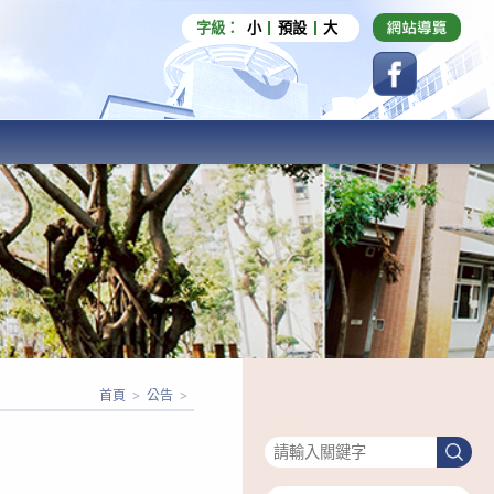
字級：
小
預設
大
首頁
>
公告
>
搜尋
搜
尋