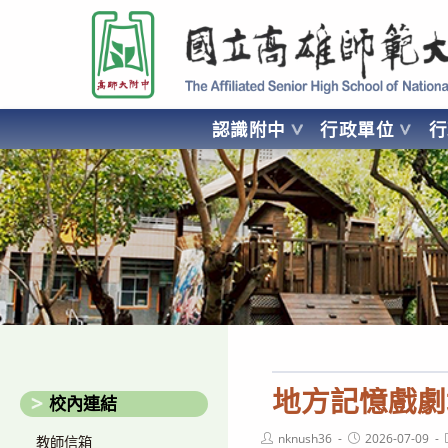
跳
國立高雄師範大學附屬高級中學 Affiliated Senior High School of National
轉
至
主
要
認識附中
行政單位
內
容
AFFILIATED SENIOR HIGH SCHOOL OF NATIONAL KA
地方記憶戲劇
校內連結
Post
Post
nknush36
2026-07-09
教師信箱