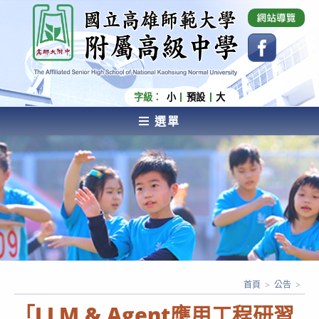
跳
國立高雄師範大學附屬高級中學 Affiliated Senior
High School of National Kaohsiung Normal
轉
University
至
主
要
內
字級：
小
預設
大
容
選單
AFFILIATED SENIOR HIGH SCHOOL OF NATIONAL
KAOHSIUNG NORMAL UNIVERSITY
首頁
>
公告
>
「LLM & Agent應用工程研習