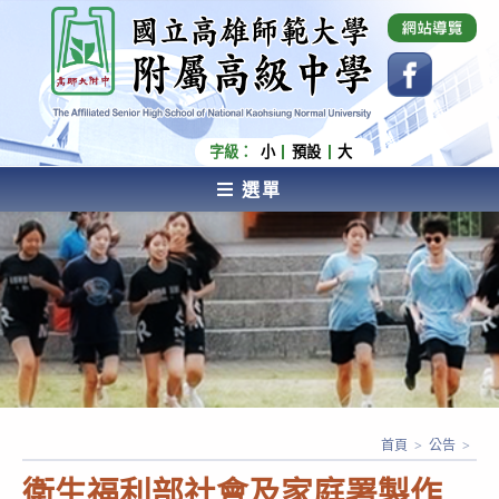
跳
國立高雄師範大學附屬高級中學 Affiliated Senior
High School of National Kaohsiung Normal
轉
University
至
主
要
內
字級：
小
預設
大
容
選單
AFFILIATED SENIOR HIGH SCHOOL OF NATIONAL
KAOHSIUNG NORMAL UNIVERSITY
首頁
>
公告
>
衛生福利部社會及家庭署製作