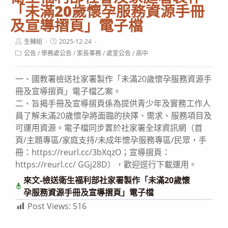
「未滿20歲懷孕服務資源手冊
及宣導摺頁」電子檔
Post
Post
生輔組
2025-12-24
author:
published:
Post
公告
/
學務處公告
/
家長事務
/
處室公告
/
高中
category:
一、國教署檢送社家署製作「未滿20歲懷孕服務資源手
冊及宣導摺頁」電子檔乙案。
二、旨揭手冊及宣導摺頁係為提供青少年及實務工作人
員了解未滿20歲懷孕將面臨的抉擇、需求、服務項目及
可運用資源。電子檔同步置於社家署全球資訊網（首
頁/主題專區/家庭支持/未成年懷孕服務專區/民眾，手
冊：https://reurl.cc/3bXqzO；宣導摺頁：
https://reurl.cc/ GGj28D），歡迎逕行下載運用。
來文-檢送衛生福利部社家署製作「未滿20歲懷
下
載
孕服務資源手冊及宣導摺頁」電子檔
Post Views:
516