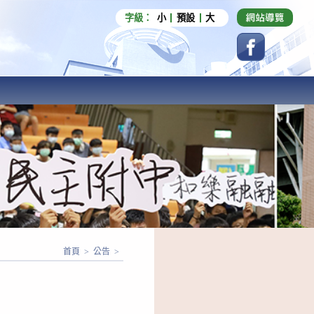
字級：
小
預設
大
首頁
>
公告
>