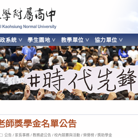
 Kaohsiung Normal University
行政系統
學生園地
教學單位
協力單位
OHSIUNG NORMAL UNIVERSITY
枝老師獎學金名單公告
Post
公告
/
家長事務
/
教務處公告
/
校內競賽與活動
/
榮譽榜
/
獎助學金