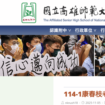
跳
國立高雄師範大學附屬高級中學 Affiliated Senior High School of National
轉
至
主
要
認識附中
行政單位
內
容
AFFILIATED SENIOR HIGH SCHOOL OF NATIONAL KA
114-1康春
Post
Post
nknush18
2025-11-05