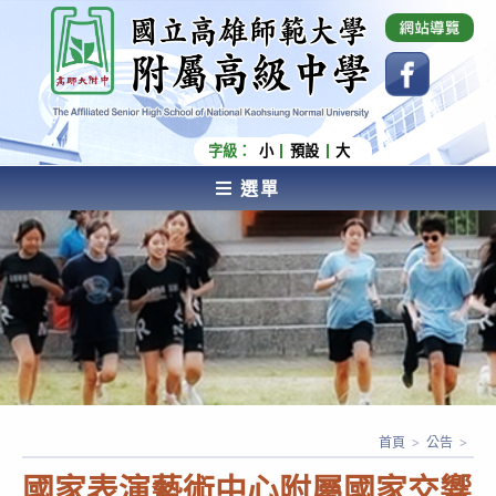
跳
國立高雄師範大學附屬高級中學 Affiliated Senior
High School of National Kaohsiung Normal
轉
University
至
主
要
內
字級：
小
預設
大
容
選單
AFFILIATED SENIOR HIGH SCHOOL OF NATIONAL
KAOHSIUNG NORMAL UNIVERSITY
首頁
>
公告
>
國家表演藝術中心附屬國家交響