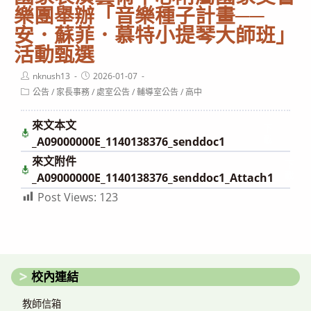
樂團舉辦「音樂種子計畫──
安．蘇菲．慕特小提琴大師班」
活動甄選
Post
Post
nknush13
2026-01-07
author:
published:
Post
公告
/
家長事務
/
處室公告
/
輔導室公告
/
高中
category:
來文本文
下
載
_A09000000E_1140138376_senddoc1
來文附件
下
載
_A09000000E_1140138376_senddoc1_Attach1
Post Views:
123
校內連結
教師信箱