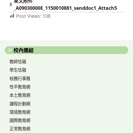
來文附件
下
載
_A09030000E_1150010881_senddoc1_Attach5
Post Views:
108
校內連結
教師信箱
學生信箱
校務行事曆
性平教育網
本土教育網
課程計劃網
環境教育網
國際教育網
正常教育網