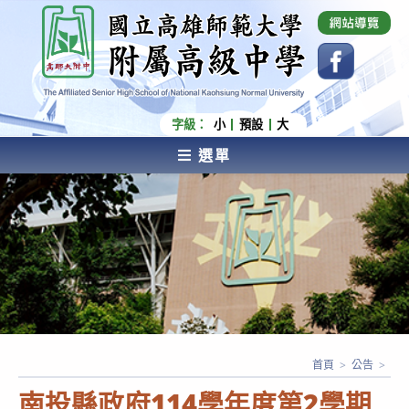
跳
國立高雄師範大學附屬高級中學 Affiliated Senior
High School of National Kaohsiung Normal
轉
University
至
主
要
內
字級：
小
預設
大
容
選單
AFFILIATED SENIOR HIGH SCHOOL OF NATIONAL
KAOHSIUNG NORMAL UNIVERSITY
首頁
>
公告
>
南投縣政府114學年度第2學期