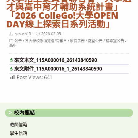
才與高中育才輔助系統計畫」
「2026 ColleGo!大學OPEN
DAY線上探索日系列活動」
Post
Post
nknush13
2026-02-05
author:
published:
Post
公告
/
各大學校系博覽會/開箱日
/
家長事務
/
處室公告
/
輔導室公告
/
category:
高中
來文本文_115A000016_26143840590
下載
來文附件_115A000016_1_26143840590
下載
Post Views:
641
校內連結
教師信箱
學生信箱