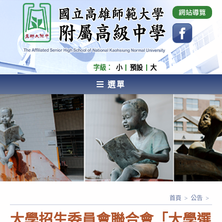
跳
國立高雄師範大學附屬高級中學 Affiliated Senior
High School of National Kaohsiung Normal
轉
University
至
主
要
內
字級：
小
預設
大
容
選單
AFFILIATED SENIOR HIGH SCHOOL OF NATIONAL
KAOHSIUNG NORMAL UNIVERSITY
首頁
>
公告
>
大學招生委員會聯合會「大學選