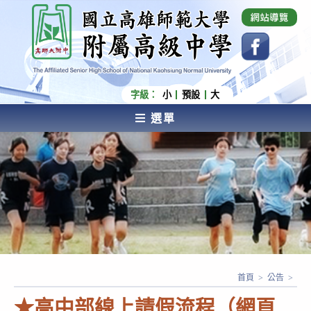
跳
國立高雄師範大學附屬高級中學 Affiliated Senior
High School of National Kaohsiung Normal
轉
University
至
主
要
內
字級：
小
預設
大
容
選單
AFFILIATED SENIOR HIGH SCHOOL OF NATIONAL
KAOHSIUNG NORMAL UNIVERSITY
首頁
>
公告
>
★高中部線上請假流程（網頁