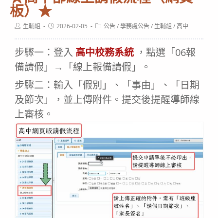
板）★
Post
Post
Post
生輔組
2026-02-05
公告
/
學務處公告
/
生輔組
/
高中
author:
published:
category:
步驟一：登入
高中校務系統
，點選「06報
備請假」→「線上報備請假」。
步驟二：輸入「假別」、「事由」、「日期
及節次」，並上傳附件。提交後提醒導師線
上審核。