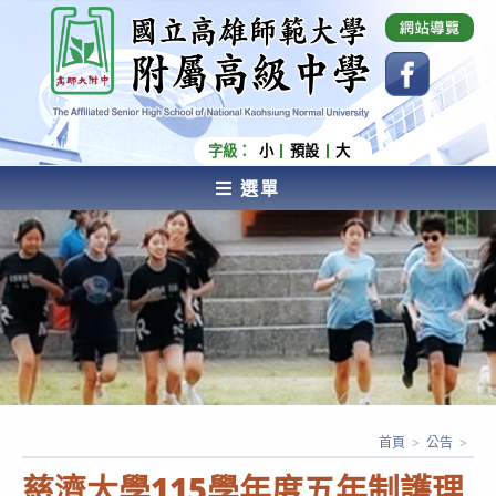
跳
國立高雄師範大學附屬高級中學 Affiliated Senior
High School of National Kaohsiung Normal
轉
University
至
主
要
內
字級：
小
預設
大
容
選單
AFFILIATED SENIOR HIGH SCHOOL OF NATIONAL
KAOHSIUNG NORMAL UNIVERSITY
首頁
>
公告
>
慈濟大學115學年度五年制護理