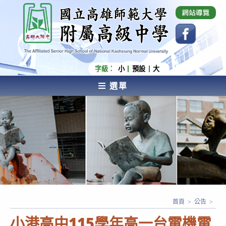
跳
國立高雄師範大學附屬高級中學 Affiliated Senior
High School of National Kaohsiung Normal
轉
University
至
主
要
內
字級：
小
預設
大
容
選單
AFFILIATED SENIOR HIGH SCHOOL OF NATIONAL
KAOHSIUNG NORMAL UNIVERSITY
首頁
>
公告
>
小港高中115學年高一台電機電