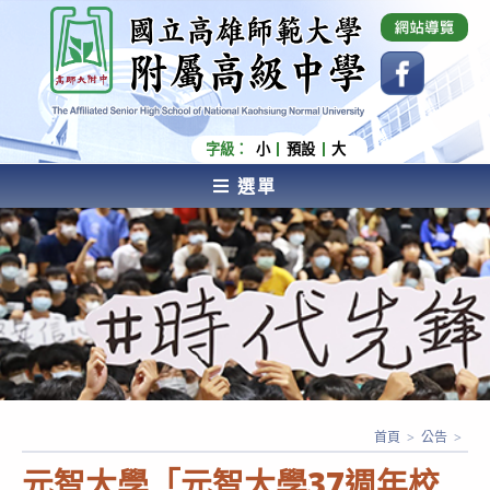
跳
國立高雄師範大學附屬高級中學 Affiliated Senior
High School of National Kaohsiung Normal
轉
University
至
主
要
內
字級：
小
預設
大
容
選單
AFFILIATED SENIOR HIGH SCHOOL OF NATIONAL
KAOHSIUNG NORMAL UNIVERSITY
首頁
>
公告
>
元智大學「元智大學37週年校