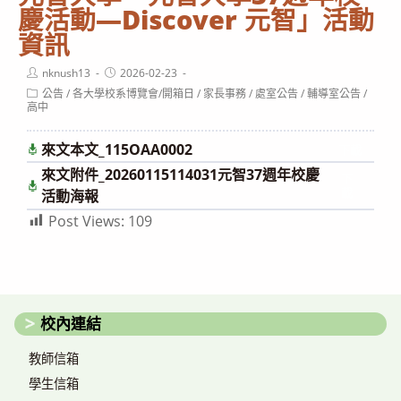
慶活動—Discover 元智」活動
資訊
Post
Post
nknush13
2026-02-23
author:
published:
Post
公告
/
各大學校系博覽會/開箱日
/
家長事務
/
處室公告
/
輔導室公告
/
category:
高中
來文本文_115OAA0002
下載
來文附件_20260115114031元智37週年校慶
下
載
活動海報
Post Views:
109
校內連結
教師信箱
學生信箱