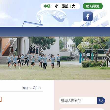
字級：
小
預設
大
首頁
>
公告
>
搜尋
」
搜
尋