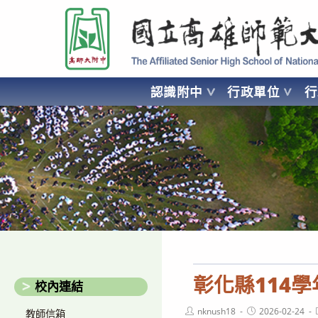
跳
國立高雄師範大學附屬高級中學 Affiliated Senior High School of National
轉
至
主
要
認識附中
行政單位
內
容
AFFILIATED SENIOR HIGH SCHOOL OF NATIONAL KA
彰化縣114
校內連結
Post
Post
nknush18
2026-02-24
教師信箱