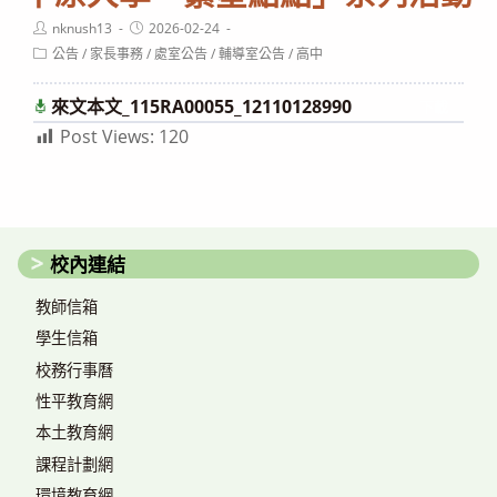
Post
Post
nknush13
2026-02-24
author:
published:
Post
公告
/
家長事務
/
處室公告
/
輔導室公告
/
高中
category:
來文本文_115RA00055_12110128990
下載
Post Views:
120
校內連結
教師信箱
學生信箱
校務行事曆
性平教育網
本土教育網
課程計劃網
環境教育網