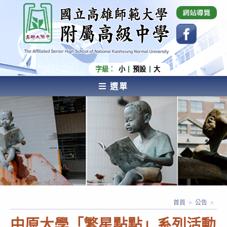
跳
國立高雄師範大學附屬高級中學 Affiliated Senior
High School of National Kaohsiung Normal
轉
University
至
主
要
內
字級：
小
預設
大
容
選單
AFFILIATED SENIOR HIGH SCHOOL OF NATIONAL
KAOHSIUNG NORMAL UNIVERSITY
首頁
>
公告
>
中原大學「繁星點點」系列活動