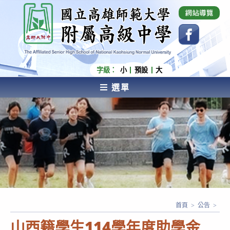
跳
國立高雄師範大學附屬高級中學 Affiliated Senior
High School of National Kaohsiung Normal
轉
University
至
主
要
內
字級：
小
預設
大
容
選單
AFFILIATED SENIOR HIGH SCHOOL OF NATIONAL
KAOHSIUNG NORMAL UNIVERSITY
首頁
>
公告
>
山西籍學生114學年度助學金