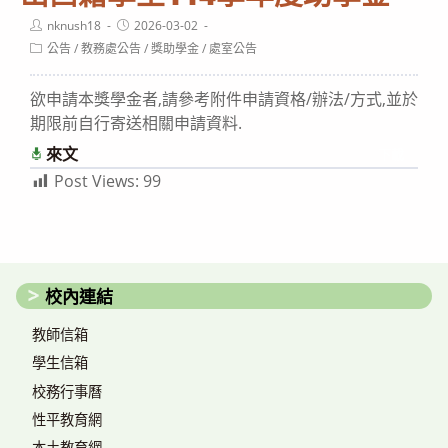
Post
Post
nknush18
2026-03-02
author:
published:
Post
公告
/
教務處公告
/
獎助學金
/
處室公告
category:
欲申請本獎學金者,請參考附件申請資格/辦法/方式,並於
期限前自行寄送相關申請資料.
來文
下載
Post Views:
99
校內連結
教師信箱
學生信箱
校務行事曆
性平教育網
本土教育網