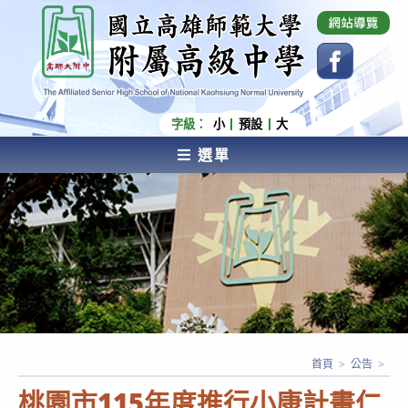
跳
國立高雄師範大學附屬高級中學 Affiliated Senior
High School of National Kaohsiung Normal
轉
University
至
主
要
內
字級：
小
預設
大
容
選單
AFFILIATED SENIOR HIGH SCHOOL OF NATIONAL
KAOHSIUNG NORMAL UNIVERSITY
首頁
>
公告
>
桃園市115年度推行小康計畫仁