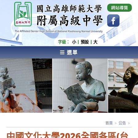
跳
國立高雄師範大學附屬高級中學 Affiliated Senior
High School of National Kaohsiung Normal
轉
University
至
主
要
內
字級：
小
預設
大
容
選單
AFFILIATED SENIOR HIGH SCHOOL OF NATIONAL
KAOHSIUNG NORMAL UNIVERSITY
首頁
>
公告
>
中國文化大學2026全國各區(台