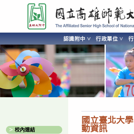
跳
國立高雄師範大學附屬高級中學 Affiliated Senior High School of National
轉
至
主
要
認識附中
行政單位
內
容
AFFILIATED SENIOR HIGH SCHOOL OF NATIONAL KA
國立臺北大學
動資訊
校內連結