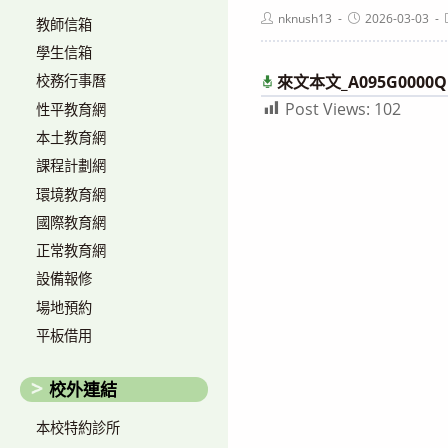
Post
Post
nknush13
2026-03-03
教師信箱
author:
published:
學生信箱
來文本文_A095G0000Q1
校務行事曆
Post Views:
102
性平教育網
本土教育網
課程計劃網
環境教育網
國際教育網
正常教育網
設備報修
場地預約
平板借用
校外連結
本校特約診所