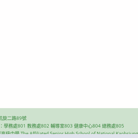
凱旋二路89號
碼：學務處801 教務處802 輔導室803 健康中心804 總務處805
e Affiliated Senior High School of National Kaohsiung N