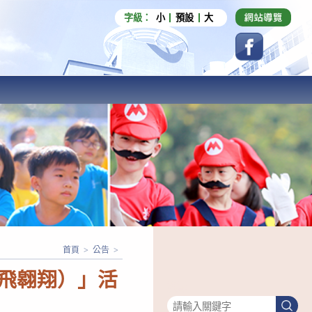
字級：
小
預設
大
首頁
>
公告
>
鳶飛翱翔）」活
搜尋
搜
尋