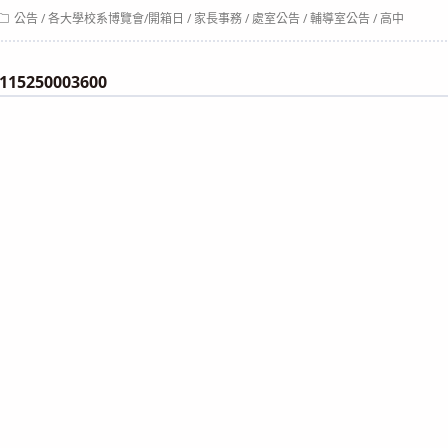
Post
公告
/
各大學校系博覽會/開箱日
/
家長事務
/
處室公告
/
輔導室公告
/
高中
category:
15250003600