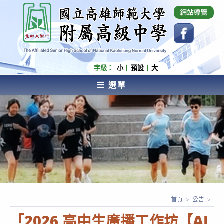
跳
國立高雄師範大學附屬高級中學 Affiliated Senior
High School of National Kaohsiung Normal
轉
University
至
主
要
內
字級：
小
預設
大
容
選單
AFFILIATED SENIOR HIGH SCHOOL OF NATIONAL
KAOHSIUNG NORMAL UNIVERSITY
首頁
>
公告
>
「2026 高中生廣播工作坊【AI