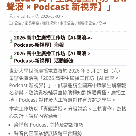
聲浪 × Podcast 新視界】」
Post
Post
nknush13
2026-03-03
author:
published:
Post
公告
/
家長事務
/
職涯探索
/
處室公告
/
輔導室公告
/
高中
category:
2026-高中生廣播工作坊【AI-聲浪-×-
下
載
Podcast-新視界】海報
2026-高中生廣播工作坊【AI-聲浪-×-
下
載
Podcast-新視界】活動辦法
世新大學世新廣播電臺將於 2026 年 3 月 21 日（六）
舉辦免費活動「2026 高中生廣播工作坊【AI 聲浪 ×
Podcast 新視界】」，誠摯邀請全國高中職學生踴躍報
名參與，敬請貴校輔導室協助轉知對媒體傳播、廣播主
持、Podcast 製作及人工智慧創作有興趣之學生。
本次工作坊以「專題講授 × 分組討論 × 三軌實作」為核
心設計，課程內容涵蓋：
廣播與 Podcast 主持及訪談技巧
聲音內容產業發展與跨平台趨勢