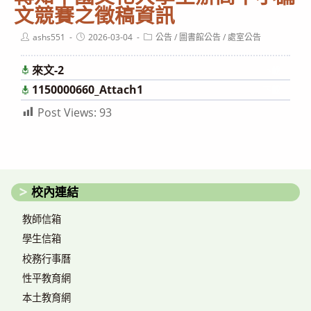
文競賽之徵稿資訊
Post
Post
Post
ashs551
2026-03-04
公告
/
圖書館公告
/
處室公告
author:
published:
category:
來文-2
下載
1150000660_Attach1
下載
Post Views:
93
校內連結
教師信箱
學生信箱
校務行事曆
性平教育網
本土教育網