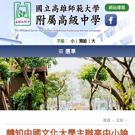
跳
國立高雄師範大學附屬高級中學 Affiliated Senior
High School of National Kaohsiung Normal
轉
University
至
主
要
內
字級：
小
預設
大
容
選單
AFFILIATED SENIOR HIGH SCHOOL OF NATIONAL
KAOHSIUNG NORMAL UNIVERSITY
首頁
>
公告
>
轉知中國文化大學主辦高中小論