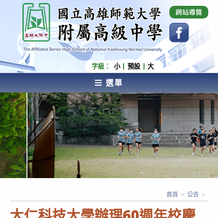
跳
國立高雄師範大學附屬高級中學 Affiliated Senior
High School of National Kaohsiung Normal
轉
University
至
主
要
內
字級：
小
預設
大
容
選單
AFFILIATED SENIOR HIGH SCHOOL OF NATIONAL
KAOHSIUNG NORMAL UNIVERSITY
首頁
>
公告
>
大仁科技大學辦理60週年校慶