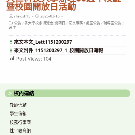
暨校園開放日活動
Post
Post
nknush13
2026-03-16
author:
published:
Post
公告
/
各大學校系博覽會/開箱日
/
家長事務
/
處室公告
/
輔導室公告
/
category:
高中
來文本文_Lett1151200297
下載
來文附件_1151200297_1_校園開放日海報
下載
Post Views:
104
校內連結
教師信箱
學生信箱
校務行事曆
性平教育網