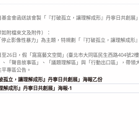
egory:
育基金會函送該會製「『打破孤立，讓理解成形』丹寧日共創展
詳如附檔來文及附件）：
本會以「停止影像性暴力」為主題，特規劃「『打破孤立，讓理解成
25日至26日，假「窩窩藝文空間」(臺北市大同區民生西路404號
」、「聲音故事區」、「議題理解區」與「行動出口區」，帶領
性平專區公告。
打破孤立，讓理解成形』丹寧日共創展」海報乙份
理解成形』丹寧日共創展」海報-1