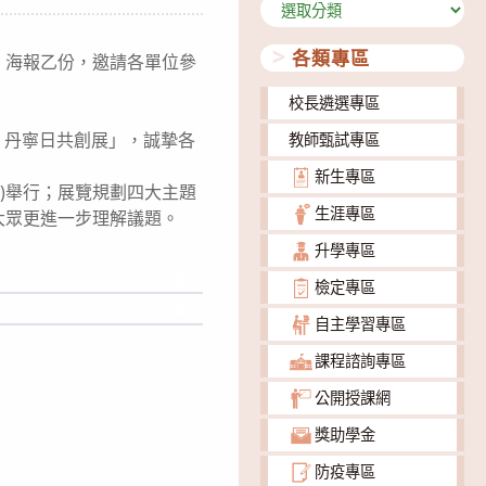
分
類
各類專區
」海報乙份，邀請各單位參
校長遴選專區
形』丹寧日共創展」，誠摯各
教師甄試專區
新生專區
2樓)舉行；展覽規劃四大主題
生涯專區
大眾更進一步理解議題。
升學專區
下載
檢定專區
下載
自主學習專區
課程諮詢專區
公開授課網
獎助學金
防疫專區