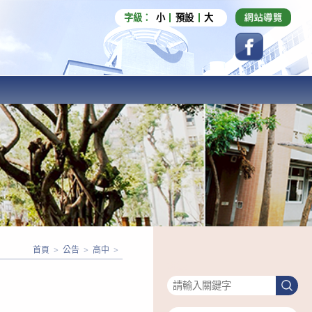
字級：
小
預設
大
首頁
>
公告
>
高中
>
搜尋
搜
尋