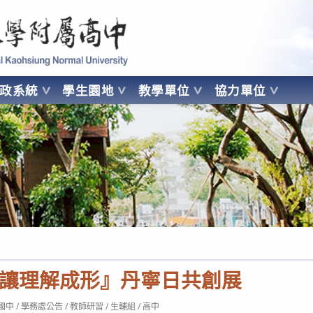
 Kaohsiung Normal University
行政系統
學生園地
教學單位
協力單位
OHSIUNG NORMAL UNIVERSITY
讓理解成形』丹寧日共創展
t
國中
/
學務處公告
/
教師研習
/
生輔組
/
高中