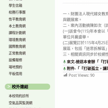
author:
published:
cat
學生信箱
校務行事曆
一、財團法人現代婦女教
性平教育網
與觀展案。
二、案內活動摘陳如次（
本土教育網
(一)該會今(115)年
課程計劃網
單位共襄盛舉。
環境教育網
(二)展覽訂於115年4月
國際教育網
展區，包括「迷思拆解區
正常教育網
三、相關資訊同步於校網
設備報修
來文-檢送本會辦「『
場地預約
附件-「『打破孤立，讓
平板借用
Post Views:
90
校外連結
本校特約診所
空氣品質監測網