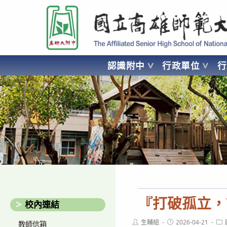
跳
國立高雄師範大學附屬高級中學 Affiliated Senior High School of National
轉
至
主
要
認識附中
行政單位
內
容
AFFILIATED SENIOR HIGH SCHOOL OF NATIONAL KA
『打破孤立，
校內連結
Post
Post
Pos
生輔組
2026-04-21
教師信箱