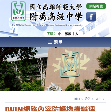
跳
國立高雄師範大學附屬高級中學 Affiliated Senior
High School of National Kaohsiung Normal
轉
University
至
主
要
內
字級：
小
預設
大
容
選單
AFFILIATED SENIOR HIGH SCHOOL OF NATIONAL
KAOHSIUNG NORMAL UNIVERSITY
首頁
>
公告
>
高中
>
iWIN網路內容防護機構辦理