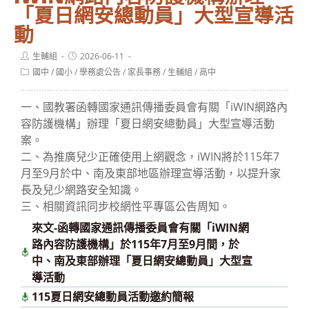
「夏日網安總動員」大型宣導活
動
Post
Post
生輔組
2026-06-11
author:
published:
Post
國中
/
國小
/
學務處公告
/
家長事務
/
生輔組
/
高中
category:
一、國教署函轉國家通訊傳播委員會有關「iWIN網路內
容防護機構」辦理「夏日網安總動員」大型宣導活動
案。
二、為推廣兒少正確使用上網觀念，iWIN將於115年7
月至9月於中、南及東部地區辦理宣導活動，以提升家
長及兒少網路安全知識。
三、相關資訊同步校網性平專區公告周知。
來文-函轉國家通訊傳播委員會有關「iWIN網
路內容防護機構」於115年7月至9月間，於
下
載
中、南及東部辦理「夏日網安總動員」大型宣
導活動
115夏日網安總動員活動邀約簡報
下載